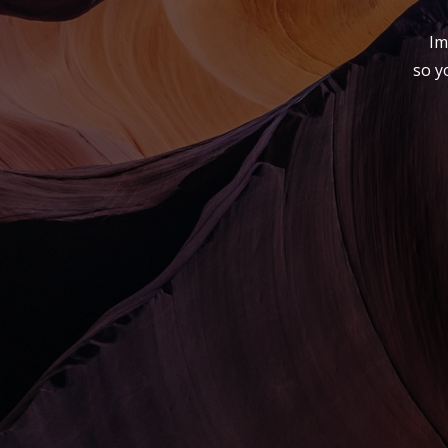
Im
so y