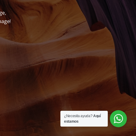
ge,
age!
¿Necesita ayuda?
Aquí
estamos