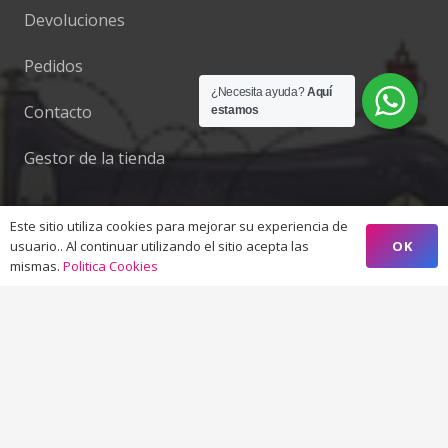
Devoluciones
Pedidos
¿Necesita ayuda?
Aquí
Contacto
estamos
Gestor de la tienda
Este sitio utiliza cookies para mejorar su experiencia de
OK
usuario.. Al continuar utilizando el sitio acepta las
Contacto
mismas.
Politica Cookies
info@decostura.com
952 66 74 29 / 687 42 10 86
Camino de Coín Nº 31 – 29640 – Fuengirola –
Málaga