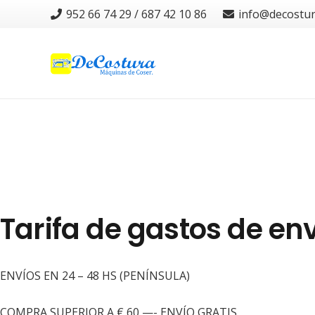
952 66 74 29 / 687 42 10 86
info@decostu
Tarifa de gastos de en
ENVÍOS EN 24 – 48 HS (PENÍNSULA)
COMPRA SUPERIOR A € 60 —- ENVÍO GRATIS