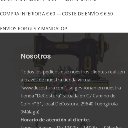
COMPRA INFERIOR A € 60 — COSTE DE ENVÍO € 6,50
ENVÍOS POR GLS Y MANDALOP
Nosotros
Todos los pedidos que nuestros clientes realicen
a través de nuestra tienda virtual
“www.decostura.com”, se gestionan en nuestra
tienda “DeCostura” situada en C./ Camino de
Coín nº 31, local DeCostura, 29640 Fuengirola
(Málaga).
Horario de atención al cliente.
Lunes a Viernes: De 10:00h a 14:00h Sábados