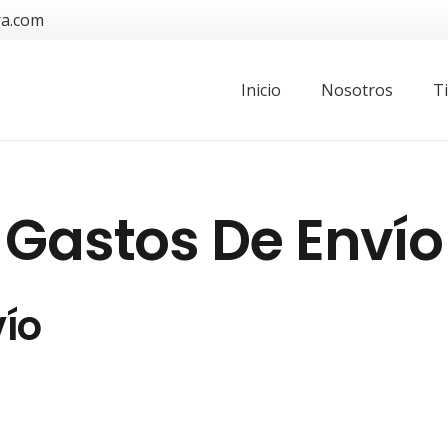
ra.com
Inicio
Nosotros
T
Gastos De Envío
vío