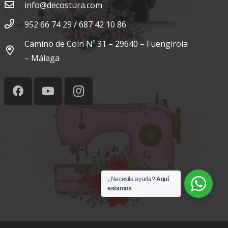
info@decostura.com
952 66 74 29 / 687 42 10 86
Camino de Coín Nº 31 – 29640 – Fuengirola
– Málaga
¿Necesita ayuda?
Aquí
estamos