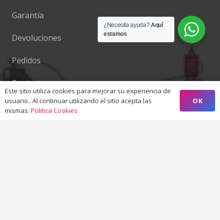
Garantía
¿Necesita ayuda?
Aquí
estamos
Devoluciones
Pedidos
Contacto
Este sitio utiliza cookies para mejorar su experiencia de
OK
usuario.. Al continuar utilizando el sitio acepta las
Gestor de la tienda
mismas.
Politica Cookies
Contacto
info@decostura.com
952 66 74 29 / 687 42 10 86
Camino de Coín Nº 31 – 29640 – Fuengirola –