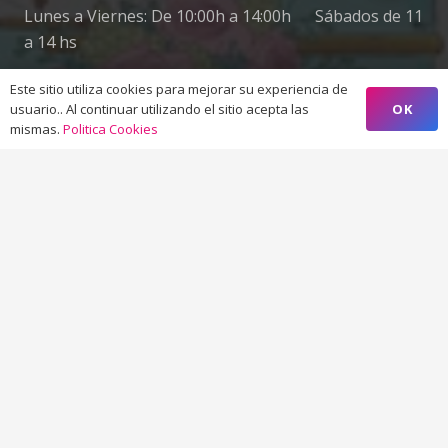
Lunes a Viernes: De 10:00h a 14:00h Sábados de 11
a 14 hs
Este sitio utiliza cookies para mejorar su experiencia de
OK
usuario.. Al continuar utilizando el sitio acepta las
Preguntas Frecuentes
mismas.
Politica Cookies
Datos Legales
Protección de datos
Gastos de Envío
Garantía
Devoluciones
Pedidos
Contacto