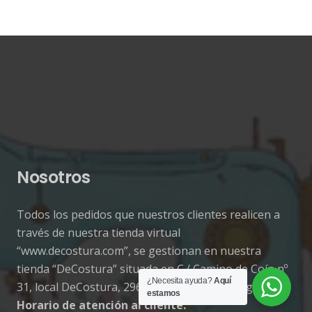
Nosotros
Todos los pedidos que nuestros clientes realicen a
través de nuestra tienda virtual
“www.decostura.com”, se gestionan en nuestra
tienda “DeCostura” situada en C./ Camino de Coín nº
¿Necesita ayuda?
Aquí
31, local DeCostura, 29640 Fuengirola (Málaga).
estamos
Horario de atención al cliente.