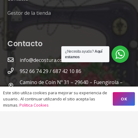
Gestor de la tienda
Contacto
¿Necesita ayuda?
Aquí
estamos
info@decostura.com
952 66 74 29 / 687 42 10 86
Camino de Coín Nº 31 – 29640 – Fuengirola –
Málaga
Este sitio utiliza cookies para mejorar su experiencia de
OK
usuario.. Al continuar utilizando el sitio acepta las
mismas.
Politica Cookies