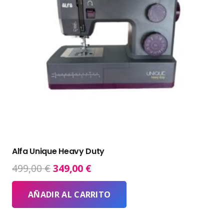
Alfa Unique Heavy Duty
El
El
499,00
€
349,00
€
precio
precio
original
actual
AÑADIR AL CARRITO
era:
es:
499,00 €.
349,00 €.