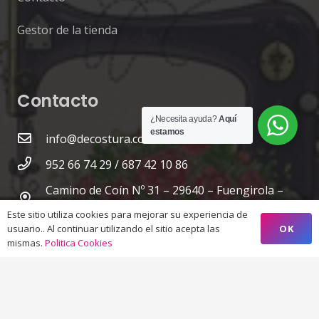
Gestor de la tienda
Contacto
¿Necesita ayuda?
Aquí
estamos
info@decostura.com
952 66 74 29 / 687 42 10 86
Camino de Coín Nº 31 – 29640 – Fuengirola –
Málaga
Este sitio utiliza cookies para mejorar su experiencia de
OK
usuario.. Al continuar utilizando el sitio acepta las
mismas.
Politica Cookies