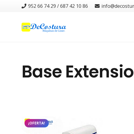
952 66 74 29 / 687 42 10 86
info@decostu
Base Extensio
¡OFERTA!