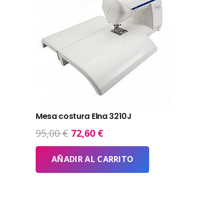
Mesa costura Elna 3210J
El
El
95,00
€
72,60
€
precio
precio
original
actual
AÑADIR AL CARRITO
era:
es:
95,00 €.
72,60 €.