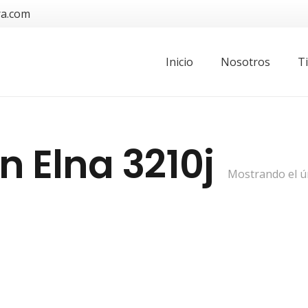
ra.com
Inicio
Nosotros
T
n Elna 3210j
Mostrando el ú