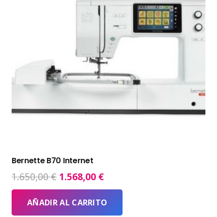
Bernette B70 Internet
El
El
1.650,00
€
1.568,00
€
precio
precio
original
actual
AÑADIR AL CARRITO
era:
es: