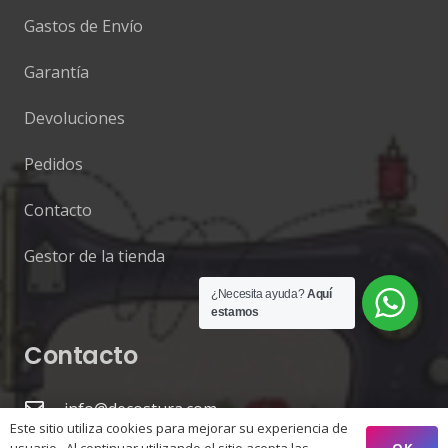
Gastos de Envío
Garantía
Devoluciones
Pedidos
Contacto
Gestor de la tienda
¿Necesita ayuda?
Aquí
estamos
Contacto
info@decostura.com
Este sitio utiliza cookies para mejorar su experiencia de
952 66 74 29 / 687 42 10 86
OK