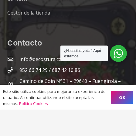
Gestor de la tienda
Contacto
¿Necesita ayuda?
Aquí
estamos
info@decostura.com
952 66 74 29 / 687 42 10 86
Camino de Coín Nº 31 – 29640 – Fuengirola –
Málaga
Este sitio utiliza cookies para mejorar su experiencia de
OK
usuario.. Al continuar utilizando el sitio acepta las
mismas.
Politica Cookies