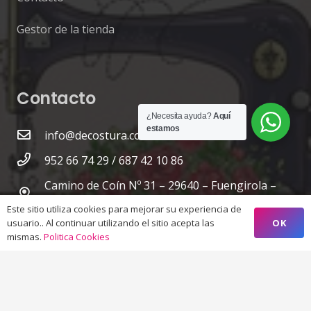
Gestor de la tienda
Contacto
¿Necesita ayuda?
Aquí
estamos
info@decostura.com
952 66 74 29 / 687 42 10 86
Camino de Coín Nº 31 – 29640 – Fuengirola –
Málaga
Este sitio utiliza cookies para mejorar su experiencia de
OK
usuario.. Al continuar utilizando el sitio acepta las
mismas.
Politica Cookies