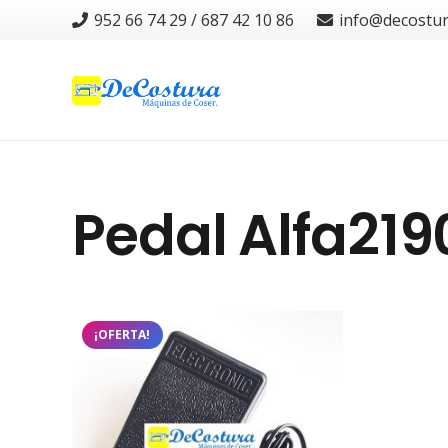
952 66 74 29 / 687 42 10 86
info@decostu
Pedal Alfa219
¡OFERTA!