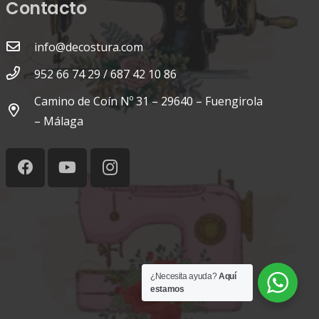
Contacto
info@decostura.com
952 66 74 29 / 687 42 10 86
Camino de Coín Nº 31 – 29640 – Fuengirola
– Málaga
¿Necesita ayuda?
Aquí
estamos