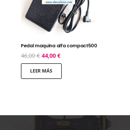
Pedal maquina alfa compact500
El
El
46,00
€
44,00
€
precio
precio
original
actual
LEER MÁS
era:
es:
46,00 €.
44,00 €.