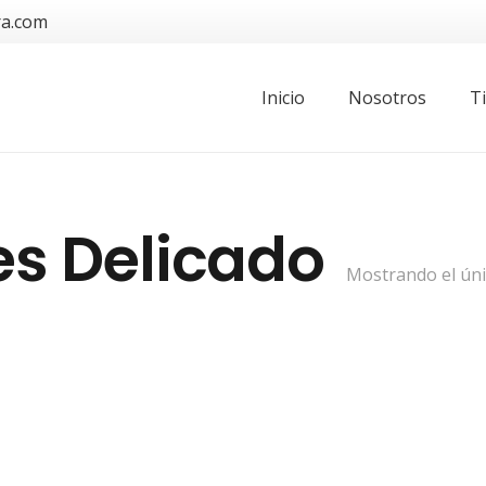
ra.com
Inicio
Nosotros
T
es Delicado
Mostrando el úni