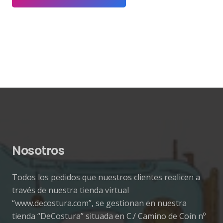
era:
es:
132,50 €.
66,25 €.
Nosotros
Todos los pedidos que nuestros clientes realicen a
través de nuestra tienda virtual
“www.decostura.com”, se gestionan en nuestra
tienda “DeCostura” situada en C./ Camino de Coín nº