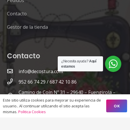
Pedidos
Contacto
Gestor de la tienda
Contacto
¿Necesita ayuda?
Aquí
estamos
info@decostura.com
952 66 74 29 / 687 42 10 86
Camino de Coín Nº 31 – 29640 – Fuengirola –
Málaga
Este sitio utiliza cookies para mejorar su experiencia de
OK
usuario.. Al continuar utilizando el sitio acepta las
mismas.
Politica Cookies