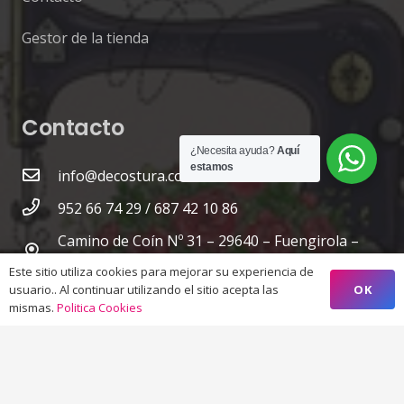
Gestor de la tienda
Contacto
¿Necesita ayuda?
Aquí
estamos
info@decostura.com
952 66 74 29 / 687 42 10 86
Camino de Coín Nº 31 – 29640 – Fuengirola –
Málaga
Este sitio utiliza cookies para mejorar su experiencia de
OK
usuario.. Al continuar utilizando el sitio acepta las
mismas.
Politica Cookies