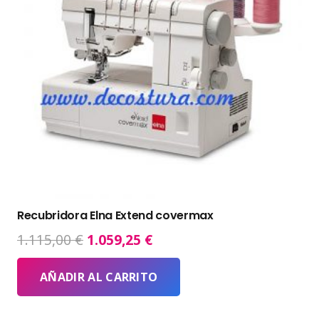
Recubridora Elna Extend covermax
El
El
1.115,00
€
1.059,25
€
precio
precio
original
actual
AÑADIR AL CARRITO
era:
es:
1.115,00 €.
1.059,25 €.