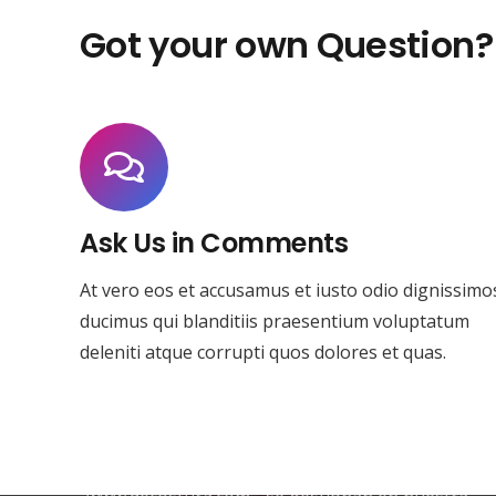
Got your own Question?
Ask Us in Comments
At vero eos et accusamus et iusto odio dignissimo
ducimus qui blanditiis praesentium voluptatum
deleniti atque corrupti quos dolores et quas.
Nosotros
Todos los pedidos que nuestros clientes realicen
a través de nuestra tienda virtual