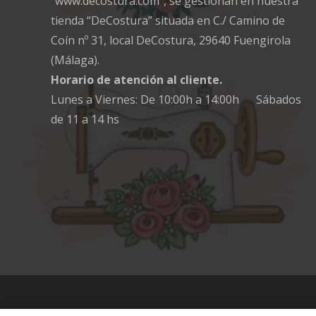
“www.decostura.com”, se gestionan en nuestra
tienda “DeCostura” situada en C./ Camino de
Coín nº 31, local DeCostura, 29640 Fuengirola
(Málaga).
Horario de atención al cliente.
Lunes a Viernes: De 10:00h a 14:00h Sábados
de 11 a 14 hs
© 2025 Decostura.com,
venta y reparación de
máq