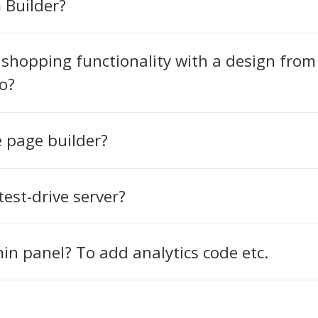
 Builder?
 shopping functionality with a design from
o?
e page builder?
est-drive server?
min panel? To add analytics code etc.