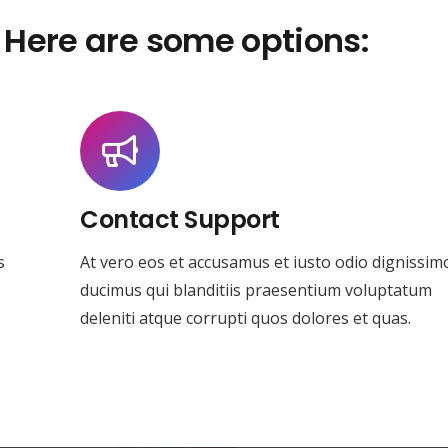
 Here are some options:
Contact Support
s
At vero eos et accusamus et iusto odio dignissim
ducimus qui blanditiis praesentium voluptatum
deleniti atque corrupti quos dolores et quas.
Preguntas Frecuentes
Datos Legales
Protección de datos