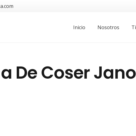
ra.com
Inicio
Nosotros
T
na De Coser Jan