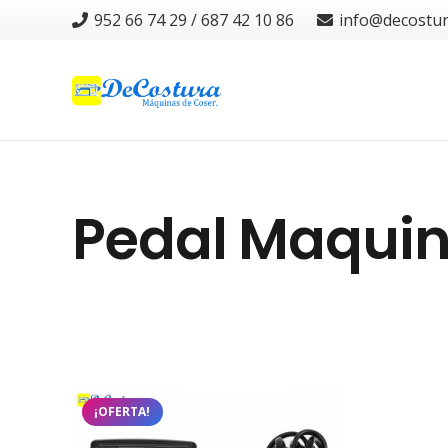
952 66 74 29 / 687 42 10 86
info@decostu
Pedal Maqui
¡OFERTA!