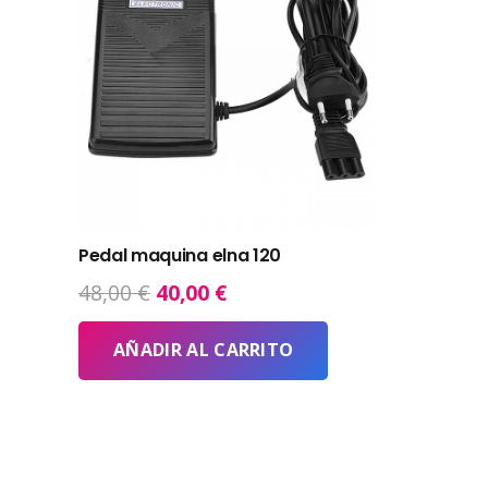
Pedal maquina elna 120
El
El
48,00
€
40,00
€
precio
precio
original
actual
AÑADIR AL CARRITO
era:
es:
48,00 €.
40,00 €.