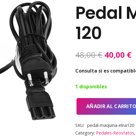
Pedal 
120
El
E
48,00
€
40,00
€
precio
p
original
a
Consulta si es compatibl
era:
e
1 disponibles
48,00 €.
4
AÑADIR AL CARRIT
Pedal
maquina
SKU:
pedal-maquina-elna120
elna
Category:
Pedales-Reostatos
120