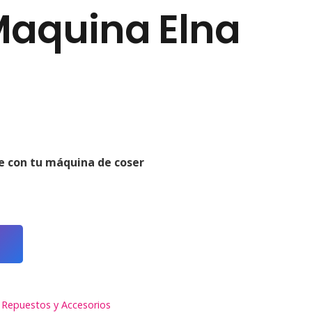
Maquina Elna
l
recio
ctual
e con tu máquina de coser
s:
0,00 €.
O
,
Repuestos y Accesorios