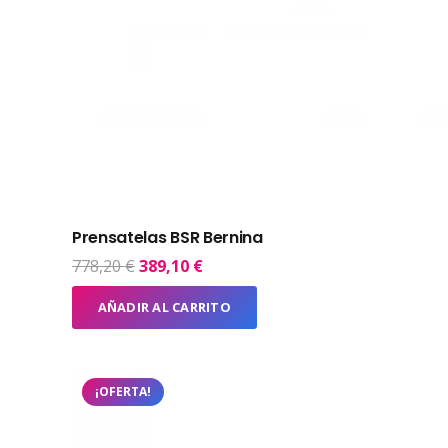
Prensatelas BSR Bernina
El
El
778,20
€
389,10
€
precio
precio
AÑADIR AL CARRITO
original
actual
era:
es:
778,20 €.
389,10 €.
¡OFERTA!