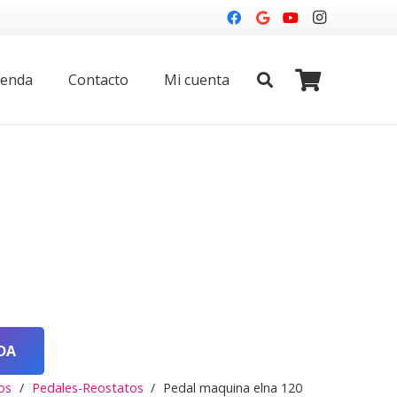
ienda
Contacto
Mi cuenta
DA
os
/
Pedales-Reostatos
/
Pedal maquina elna 120