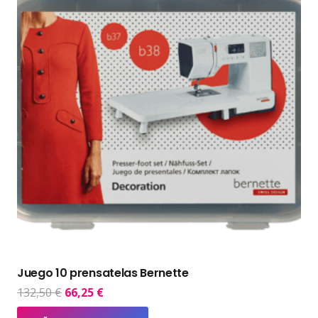
Juego 10 prensatelas Bernette
El
El
132,50
€
66,25
€
precio
precio