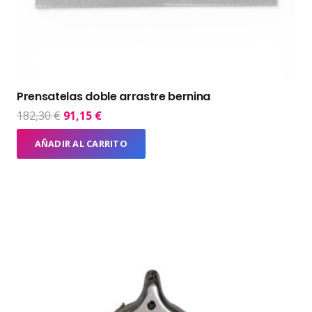
Prensatelas doble arrastre bernina
El
El
182,30
€
91,15
€
precio
precio
AÑADIR AL CARRITO
original
actual
era:
es:
182,30 €.
91,15 €.