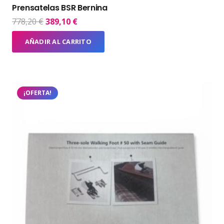
Prensatelas BSR Bernina
El
El
778,20
€
389,10
€
precio
precio
AÑADIR AL CARRITO
original
actual
era:
es:
778,20 €.
389,10 €.
¡OFERTA!