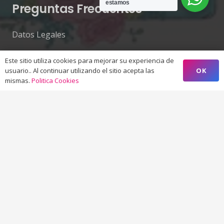
estamos
Preguntas Frecuentes
Datos Legales
Protección de datos
Este sitio utiliza cookies para mejorar su experiencia de
OK
usuario.. Al continuar utilizando el sitio acepta las
Gastos de Envío
mismas.
Politica Cookies
Garantía
Devoluciones
Pedidos
Contacto
Gestor de la tienda