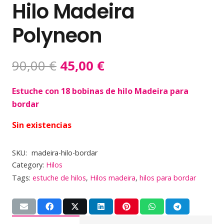
Hilo Madeira
Polyneon
El
El
90,00
€
45,00
€
precio
precio
original
actual
Estuche con 18 bobinas de hilo Madeira para
era:
es:
bordar
90,00 €.
45,00 €.
Sin existencias
SKU:
madeira-hilo-bordar
Category:
Hilos
Tags:
estuche de hilos
,
Hilos madeira
,
hilos para bordar