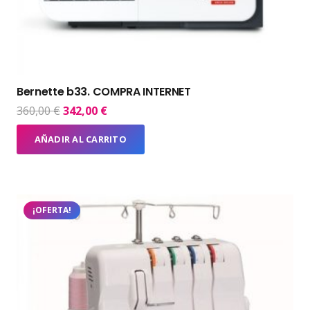
Bernette b33. COMPRA INTERNET
El
El
360,00
€
342,00
€
precio
precio
AÑADIR AL CARRITO
original
actual
era:
es:
360,00 €.
342,00 €.
¡OFERTA!