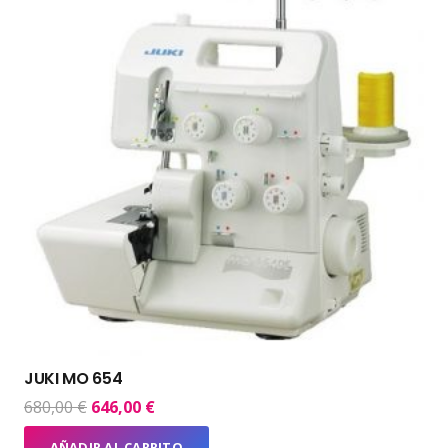
JUKI MO 654
El
El
680,00
€
646,00
€
precio
precio
AÑADIR AL CARRITO