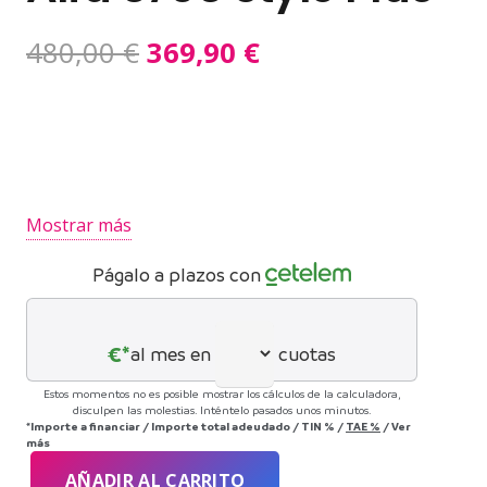
El
El
480,00
€
369,90
€
precio
precio
original
actual
era:
es:
480,00 €.
369,90 €.
Mostrar más
Págalo a plazos con
€*
al mes en
cuotas
Estos momentos no es posible mostrar los cálculos de la calculadora,
disculpen las molestias. Inténtelo pasados unos minutos.
*Importe a financiar
/
Importe total adeudado
/
TIN
%
/
TAE
%
/
Ver
más
AÑADIR AL CARRITO