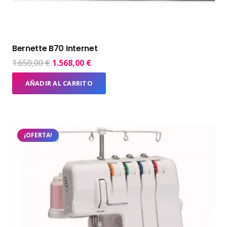
Bernette B70 Internet
El
El
1.650,00
€
1.568,00
€
precio
precio
AÑADIR AL CARRITO
original
actual
era:
es:
1.650,00 €.
1.568,00 €.
¡OFERTA!