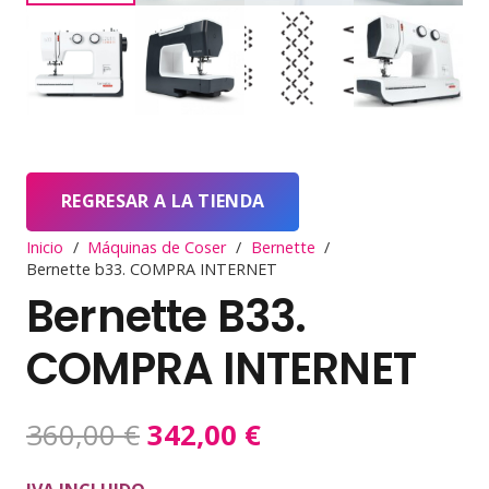
REGRESAR A LA TIENDA
Inicio
/
Máquinas de Coser
/
Bernette
/
Bernette b33. COMPRA INTERNET
Bernette B33.
COMPRA INTERNET
El
El
360,00
€
342,00
€
precio
precio