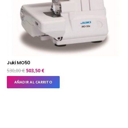
Juki MO50
El
El
530,00
€
503,50
€
precio
precio
AÑADIR AL CARRITO
original
actual
era:
es:
530,00 €.
503,50 €.