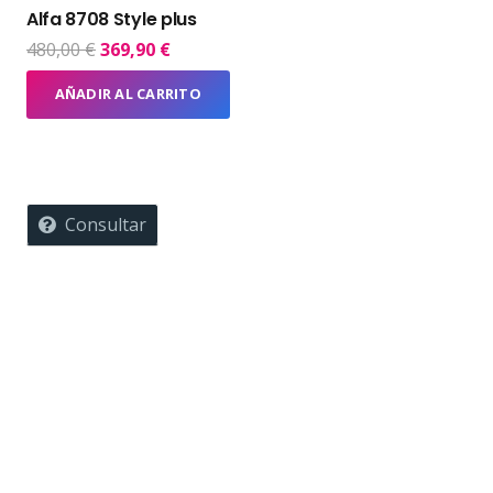
Alfa 8708 Style plus
El
El
480,00
€
369,90
€
precio
precio
AÑADIR AL CARRITO
original
actual
era:
es:
480,00 €.
369,90 €.
Consultar