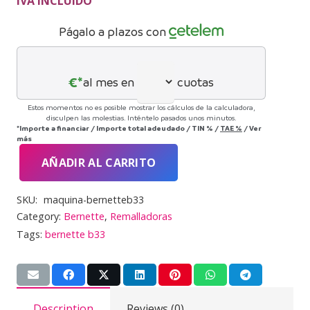
original
actual
IVA INCLUIDO
era:
es:
Págalo a plazos con
360,00 €.
342,00 €.
€*
al mes en
cuotas
Estos momentos no es posible mostrar los cálculos de la calculadora,
disculpen las molestias. Inténtelo pasados unos minutos.
*Importe a financiar
/
Importe total adeudado
/
TIN
%
/
TAE
%
/
Ver
más
AÑADIR AL CARRITO
Bernette
b33.
SKU:
maquina-bernetteb33
COMPRA
Category:
Bernette
,
Remalladoras
INTERNET
Tags:
bernette b33
cantidad
Description
Reviews (0)