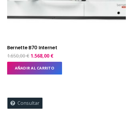
Bernette B70 Internet
El
El
1.650,00
€
1.568,00
€
precio
precio
AÑADIR AL CARRITO
original
actual
era:
es:
1.650,00 €.
1.568,00 €.
Consultar