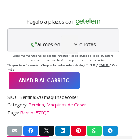
Págalo a plazos con
€*
al mes en
cuotas
Estos momentos no es posible mostrar los cálculos de la calculadora,
disculpen las molestias. Inténtelo pasados unos minutos.
*Importe a financiar
/
Importe total adeudado
/
TIN
%
/
TAE
%
/
Ver
más
AÑADIR AL CARRITO
Bernina
570QE
SKU:
Bernina570-maquinadecoser
cantidad
Category:
Bernina
,
Máquinas de Coser
Tags:
Bernina570QE