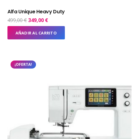
Alfa Unique Heavy Duty
El
El
499,00
€
349,00
€
precio
precio
AÑADIR AL CARRITO
original
actual
era:
es:
499,00 €.
349,00 €.
¡OFERTA!