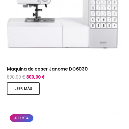
Maquina de coser Janome DC6030
El
El
890,00
€
800,00
€
precio
precio
LEER MÁS
original
actual
era:
es:
890,00 €.
800,00 €.
¡OFERTA!