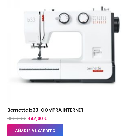
Bernette b33. COMPRA INTERNET
El
El
360,00
€
342,00
€
precio
precio
AÑADIR AL CARRITO
original
actual